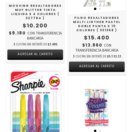
MOOVING RESALTADORES
MUY GLITTER TINTA
LIQUIDA X 4 COLORES (
FILGO RESALTADORES
327784 )
MULTI LIGTHER PASTEL
$10.200
DOBLE PUNTA X 10
COLORES ( 331368 )
$9.180
CON
TRANSFERENCIA
$15.400
BANCARIA
$13.860
3
CUOTAS SIN INTERÉS DE
$3.400
CON
TRANSFERENCIA BANCARIA
3
CUOTAS SIN INTERÉS DE
$5.133,33