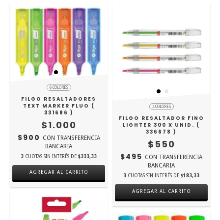
6 COLORES
FILGO RESALTADORES
TEXT MARKER FLUO (
4 COLORES
331686 )
FILGO RESALTADOR FINO
$1.000
LIGHTER 300 X UNID. (
336678 )
$900
CON
TRANSFERENCIA
$550
BANCARIA
$495
CON
TRANSFERENCIA
3
CUOTAS SIN INTERÉS DE
$333,33
BANCARIA
AGREGAR AL CARRITO
3
CUOTAS SIN INTERÉS DE
$183,33
AGREGAR AL CARRITO