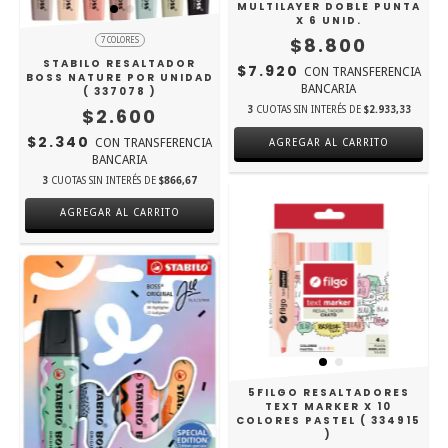
MULTILAYER DOBLE PUNTA
X 6 UNID.
$8.800
7 COLORES
STABILO RESALTADOR
$7.920
CON
TRANSFERENCIA
BOSS NATURE POR UNIDAD
BANCARIA
( 337078 )
$2.600
3
CUOTAS SIN INTERÉS DE
$2.933,33
$2.340
CON
TRANSFERENCIA
BANCARIA
3
CUOTAS SIN INTERÉS DE
$866,67
AGREGAR AL CARRITO
5FILGO RESALTADORES
TEXT MARKER X 10
COLORES PASTEL ( 334915
)