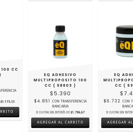
 100 CC
)
EQ ADHESIVO
EQ ADH
MULTIPROPOSITO 100
MULTIPROP
0
CC ( 58803 )
CC ( 53
SFERENCIA
$5.390
$7.
$4.851
$6.732
CON
TRANSFERENCIA
CON
T
E
$1.173,33
BANCARIA
BANCA
3
CUOTAS SIN INTERÉS DE
$1.796,67
3
CUOTAS SIN INTE