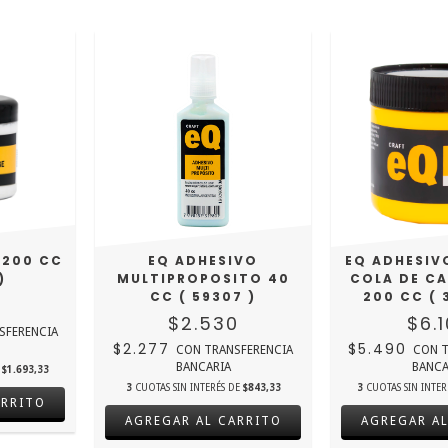
 200 CC
EQ ADHESIVO
EQ ADHESIV
)
MULTIPROPOSITO 40
COLA DE C
CC ( 59307 )
200 CC ( 
0
$2.530
$6.
SFERENCIA
$2.277
$5.490
CON
TRANSFERENCIA
CON
T
BANCARIA
BANCA
E
$1.693,33
3
CUOTAS SIN INTERÉS DE
$843,33
3
CUOTAS SIN INTE