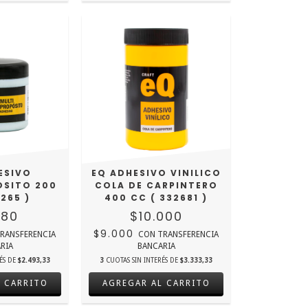
ESIVO
EQ ADHESIVO VINILICO
OSITO 200
COLA DE CARPINTERO
265 )
400 CC ( 332681 )
480
$10.000
$9.000
RANSFERENCIA
CON
TRANSFERENCIA
RIA
BANCARIA
RÉS DE
$2.493,33
3
CUOTAS SIN INTERÉS DE
$3.333,33