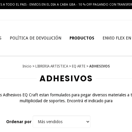
S A TODO EL PAIS - ENVIOS EN EL DIA A CABA GBA - 10 % OFF PAGANDO CON TRANSFE
S
POLÍTICA DE DEVOLUCIÓN
PRODUCTOS
ENVIO FLEX EN
Inicio
>
LIBRERIA ARTISTICA
>
EQ ARTE
>
ADHESIVOS
ADHESIVOS
s Adhesivos EQ Craft estan formulados para pegar diversos materiales a 
multiplicidad de soportes. Encontrá el indicado para
Ordenar por