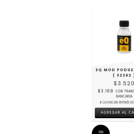
EQ MOD PODGE
( 32262 
$3.52
$3.168
CON
TRAN
BANCARIA
3
CUOTAS SIN INTERÉS D
SIN