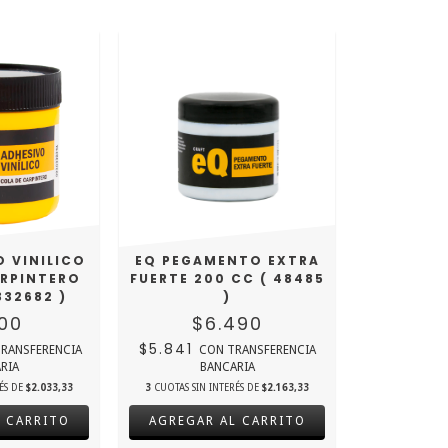
O VINILICO
EQ PEGAMENTO EXTRA
ARPINTERO
FUERTE 200 CC ( 48485
332682 )
)
100
$6.490
$5.841
RANSFERENCIA
CON
TRANSFERENCIA
RIA
BANCARIA
RÉS DE
$2.033,33
3
CUOTAS SIN INTERÉS DE
$2.163,33