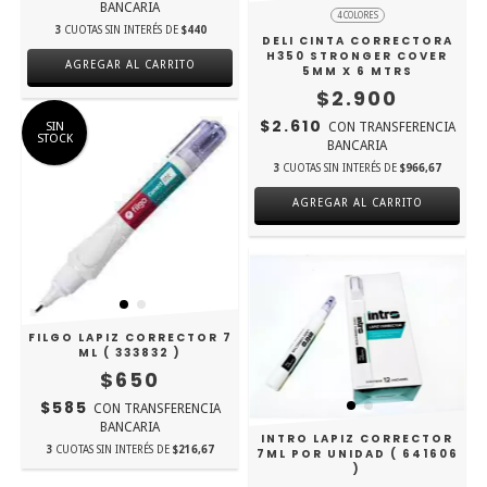
BANCARIA
4 COLORES
3
CUOTAS SIN INTERÉS DE
$440
DELI CINTA CORRECTORA
H350 STRONGER COVER
5MM X 6 MTRS
$2.900
$2.610
SIN
CON
TRANSFERENCIA
STOCK
BANCARIA
3
CUOTAS SIN INTERÉS DE
$966,67
AGREGAR AL CARRITO
FILGO LAPIZ CORRECTOR 7
ML ( 333832 )
$650
$585
CON
TRANSFERENCIA
BANCARIA
INTRO LAPIZ CORRECTOR
3
CUOTAS SIN INTERÉS DE
$216,67
7ML POR UNIDAD ( 641606
)