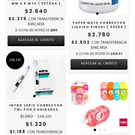
MM X 6 MTS ( 337044 )
$2.640
$2.376
CON
TRANSFERENCIA
PAPER MATE CORRECTOR
BANCARIA
LIQUIDO PINCEL ( 23256 )
3
CUOTAS SIN INTERÉS DE
$880
$2.780
AGREGAR AL CARRITO
$2.502
CON
TRANSFERENCIA
BANCARIA
3
CUOTAS SIN INTERÉS DE
$926,67
33
%
OFF
INTRO LAPIZ CORRECTOR
7ML POR 3 UNIDADES
$1.980
33
% OFF
$1.320
$1.188
CON
TRANSFERENCIA